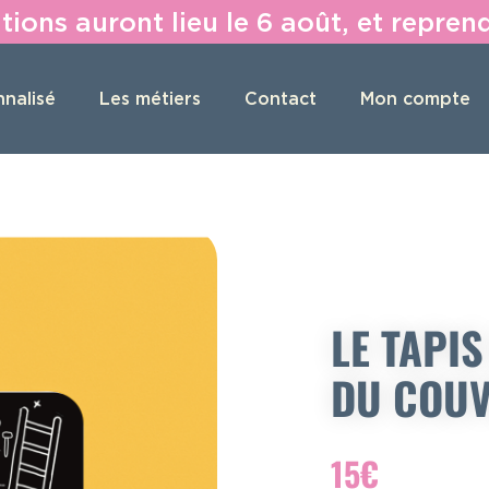
tions auront lieu le 6 août, et repren
nalisé
Les métiers
Contact
Mon compte
LE TAPIS
DU COU
15
€